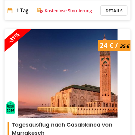
1
Tag
Kostenlose Stornierung
DETAILS
-31%
24 € /
35 €
Tagesausflug nach Casablanca von
Marrakesch