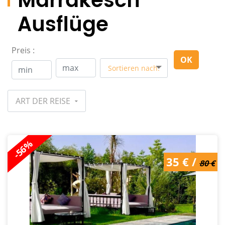
Marrakesch
Ausflüge
Preis :
OK
Sortieren nach:
ART DER REISE
-56%
35 € /
80 €