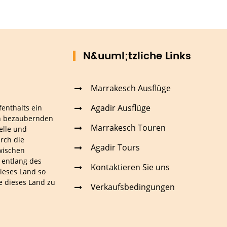
N&uuml;tzliche Links
Marrakesch Ausflüge
Agadir Ausflüge
fenthalts ein
an bezaubernden
Marrakesch Touren
elle und
rch die
Agadir Tours
wischen
 entlang des
Kontaktieren Sie uns
ieses Land so
ie dieses Land zu
Verkaufsbedingungen