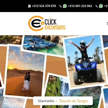
+212 524 370 878
+212 661 223 962
+2
Startseite
Touren ab Tanger