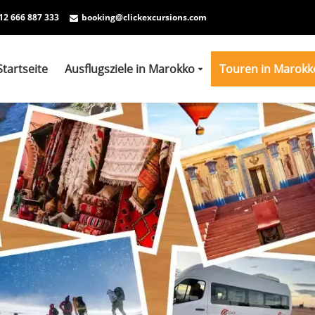
12 666 887 333
booking@clickexcursions.com
Startseite
Ausflugsziele in Marokko
Touren in Marokk