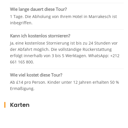
kristallklare Wasser, umgeben von den azurblauen
Farbtönen der Landschaft, und kommen Sie den
Wie lange dauert diese Tour?
Wasserfällen ganz nah. Spüren Sie den
1 Tage. Die Abholung von Ihrem Hotel in Marrakesch ist
erfrischenden Sprühnebel der Wasserfälle, während
inbegriffen.
Sie in dieses Naturwunder eintauchen und
bleibende Erinnerungen an Ihre Reise schaffen.
Kann ich kostenlos stornieren?
Ja, eine kostenlose Stornierung ist bis zu 24 Stunden vor
Nach einem Tag voller Entdeckungen und Wunder
der Abfahrt möglich. Die vollständige Rückerstattung
bringt Sie Ihr Fahrer bequem zurück zu Ihrer
erfolgt innerhalb von 3 bis 5 Werktagen. WhatsApp: +212
Unterkunft in Marrakesch. Denken Sie über die
661 165 800.
Schönheit nach, die Sie gesehen haben, und
bewahren Sie die Erinnerungen an Ihr Abenteuer an
Wie viel kostet diese Tour?
den Ouzoud-Fällen.
Ab £14 pro Person. Kinder unter 12 Jahren erhalten 50 %
Ermäßigung.
Karten