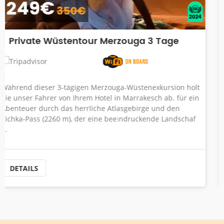
149€
200€
Ouarzazate, Kasbah Ait ben haddou &
Oasis Fint 2 Tage Tour
Ouarzazate ist eine Stadt außerhalb der Eingeweide der
Erde, mitten in der Wüste im Süden des Königreichs, mit
einer Vielzahl von Dekorationen, die so schwer zu fassen
sind wie atemberaubender, brennender Sand,
schneebedeckte Gipfel, Palmen ...
DETAILS