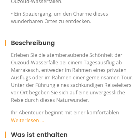
Ouzoud-Wasserfällen.
• Ein Spaziergang, um den Charme dieses
wunderbaren Ortes zu entdecken.
Beschreibung
Erleben Sie die atemberaubende Schönheit der
Ouzoud-Wasserfälle bei einem Tagesausflug ab
Marrakesch, entweder im Rahmen eines privaten
Ausflugs oder im Rahmen einer gemeinsamen Tour.
Unter der Führung eines sachkundigen Reiseleiters
vor Ort begeben Sie sich auf eine unvergessliche
Reise durch dieses Naturwunder.
Ihr Abenteuer beginnt mit einer komfortablen
Abholung in einem klimatisierten Fahrzeug, das Sie
Weiterlesen ...
weg von der geschäftigen Stadt Marrakesch und in
Was ist enthalten
die ruhige marokkanische Landschaft bringt. Wenn