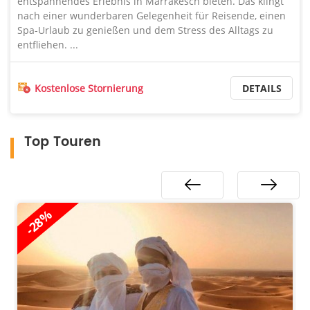
rlebnis in Marrakesch bieten. Das klingt
Kulturerbe. Bei
derbaren Gelegenheit für Reisende, einen
viele andere Din
enießen und dem Stress des Alltags zu
Stornierung
Kostenlose 
DETAILS
Top Touren
-28%