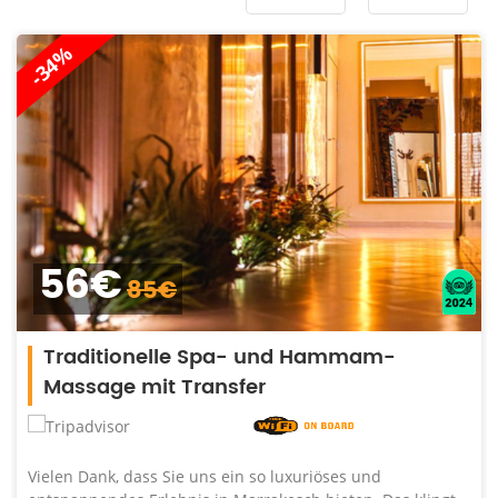
-38%
13€
5€
21
nelle Spa- und Hammam-
Eendaagse
it Transfer
Essaouira ist ein
jährliches Gnao
ss Sie uns ein so luxuriöses und
UNESCO betracht