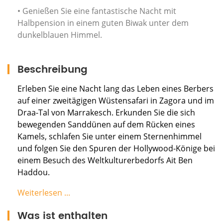
• Genießen Sie eine fantastische Nacht mit
Halbpension in einem guten Biwak unter dem
dunkelblauen Himmel.
Beschreibung
Erleben Sie eine Nacht lang das Leben eines Berbers
auf einer zweitägigen Wüstensafari in Zagora und im
Draa-Tal von Marrakesch. Erkunden Sie die sich
bewegenden Sanddünen auf dem Rücken eines
Kamels, schlafen Sie unter einem Sternenhimmel
und folgen Sie den Spuren der Hollywood-Könige bei
einem Besuch des Weltkulturerbedorfs Ait Ben
Haddou.
TAG 1: MARRAKECH - AIT BENHADDOU -
Weiterlesen ...
OUARZAZATE - DRAA VALLEY - ZAGORA - DUNES:
Was ist enthalten