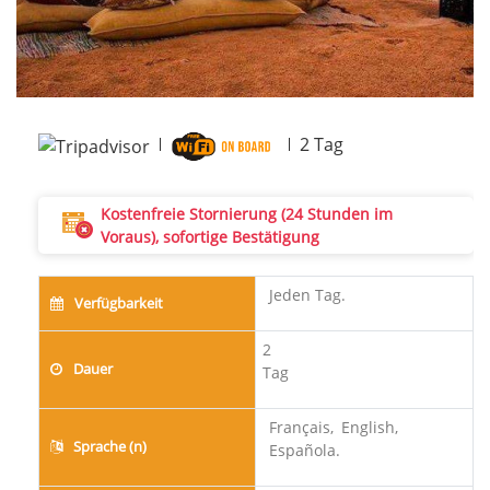
2
Tag
Kostenfreie Stornierung (24 Stunden im
Voraus), sofortige Bestätigung
Jeden Tag.
Verfügbarkeit
2
Dauer
Tag
Français,
English,
Sprache (n)
Española.