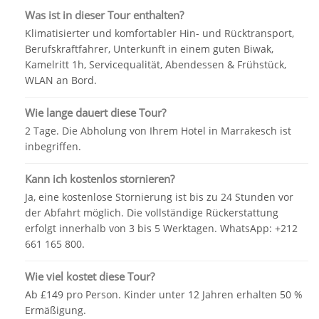
Sonnenaufgangs in der Wüste zu erleben (optional).
Was ist in dieser Tour enthalten?
Frühstücken Sie dann, bevor Sie sich wieder in den
Klimatisierter und komfortabler Hin- und Rücktransport,
Sattel Ihres Kamels setzen, um zur Hauptstraße
Berufskraftfahrer, Unterkunft in einem guten Biwak,
zurückzukehren. Rückkehr mit dem Dromedar nach
Kamelritt 1h, Servicequalität, Abendessen & Frühstück,
Zagora, um den Kleinbus einzuholen, und dann die
WLAN an Bord.
Route nach Ouarzazate über das Draa-Tal und Agdez
(Mittagessen unterwegs).
Wie lange dauert diese Tour?
2 Tage. Die Abholung von Ihrem Hotel in Marrakesch ist
Abends Rückkehr nach Marrakesch
inbegriffen.
Kann ich kostenlos stornieren?
Ja, eine kostenlose Stornierung ist bis zu 24 Stunden vor
der Abfahrt möglich. Die vollständige Rückerstattung
erfolgt innerhalb von 3 bis 5 Werktagen. WhatsApp: +212
661 165 800.
Wie viel kostet diese Tour?
Ab £149 pro Person. Kinder unter 12 Jahren erhalten 50 %
Ermäßigung.