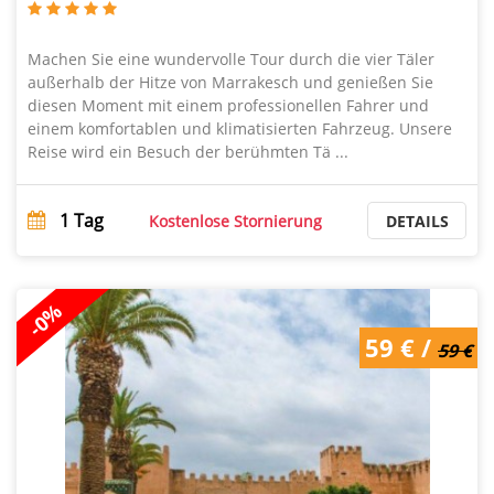
Machen Sie eine wundervolle Tour durch die vier Täler
außerhalb der Hitze von Marrakesch und genießen Sie
diesen Moment mit einem professionellen Fahrer und
einem komfortablen und klimatisierten Fahrzeug. Unsere
Reise wird ein Besuch der berühmten Tä ...
1
Tag
Kostenlose Stornierung
DETAILS
-0%
59 € /
59 € /
59 €
59 €