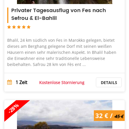
Privater Tagesausflug von Fes nach
Sefrou & El-Bahlil
Bhalil, 24 km südlich von Fes in Marokko gelegen, bietet
dieses am Berghang gelegene Dorf mit seinen weißen
Häusern einen sehr malerischen Aspekt. In Bhalil haben
die Einwohner eine sehr traditionelle Lebensweise
beibehalten. Safrou 28 km von Fès ent ...
1
Zeit
Kostenlose Stornierung
DETAILS
-28%
45 € /
32 € /
32 €
45 €