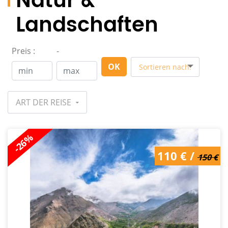
Natur &
Landschaften
Preis :
-
OK
Sortieren nach:
ART DER REISE
-26%
150 € /
110 € /
110 €
150 €