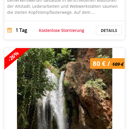
bemerkenswerten Gebäude in verschiedenen Blautönen
der Altstadt. Lederarbeiten und Webwerkstätten säumen
die steilen Kopfsteinpflasterwege. Auf dem ...
1
Tag
Kostenlose Stornierung
DETAILS
-26%
109 € /
80 € /
109 €
80 €