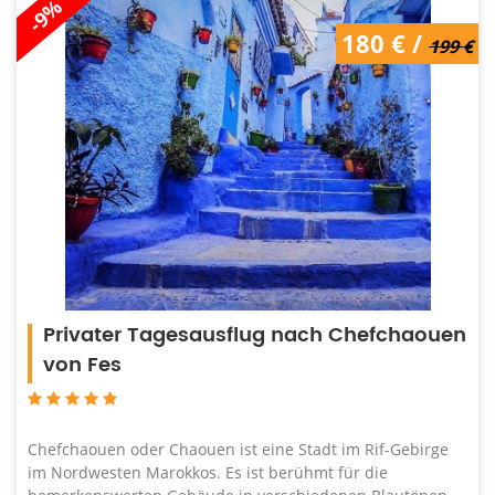
-9%
199 € /
180 € /
180 €
199 €
Privater Tagesausflug nach Chefchaouen
von Fes
Chefchaouen oder Chaouen ist eine Stadt im Rif-Gebirge
im Nordwesten Marokkos. Es ist berühmt für die