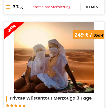
3
Tag
Kostenlose Stornierung
DETAILS
-28%
350 € /
249 € /
249 €
350 €
Private Wüstentour Merzouga 3 Tage