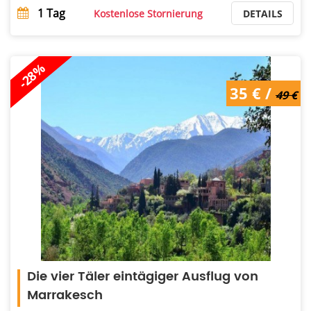
1
Tag
Kostenlose Stornierung
DETAILS
-28%
49 € /
35 € /
35 €
49 €
Die vier Täler eintägiger Ausflug von
Marrakesch