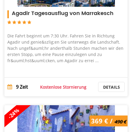
Agadir Tagesausflug von Marrakesch
Die Fahrt beginnt um 7:30 Uhr. Fahren Sie in Richtung
Agadir und genie&szlig;en Sie unterwegs die Landschaft.
Nach ungef&auml;hr anderthalb Stunden machen wir den
ersten Stopp, um eine Pause einzulegen und zu
fr&uuml;hst&uuml;cken, um Agadir zu errei ...
9
Zeit
Kostenlose Stornierung
DETAILS
-24%
490 € /
369 € /
369 €
490 €