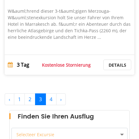
W&auml;hrend dieser 3-t&auml;gigen Merzouga-
W&uuml;stenexkursion holt Sie unser Fahrer von Ihrem
Hotel in Marrakesch ab. f&uuml;r ein Abenteuer durch das
herrliche Atlasgebirge und den Tichka-Pass (2260 m), der
eine beeindruckende Landschaft im Herze ...
3
Tag
Kostenlose Stornierung
DETAILS
‹
1
2
3
4
›
Finden Sie Ihren Ausflug
Selecteer Excursie