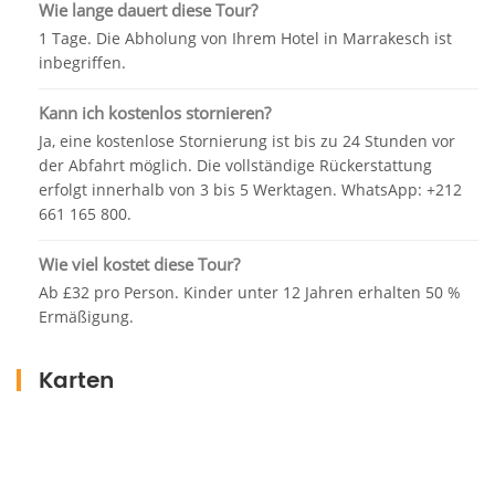
Takerkoust führt. Sobald wir ankommen, machen
Wie lange dauert diese Tour?
wir eine kurze Wanderung durch die erstaunlichen
1 Tage. Die Abholung von Ihrem Hotel in Marrakesch ist
kleinen Wasserfälle, die auf der Spitze des Imlil-
inbegriffen.
Berges zitiert werden Eine kleine und wunderschöne
Berberlandschaft, bekannt für ihre wunderbar
Kann ich kostenlos stornieren?
schöne Landschaft, die immer wieder die
Ja, eine kostenlose Stornierung ist bis zu 24 Stunden vor
Bewunderung der Besucher weckt. Diese Tour führt
der Abfahrt möglich. Die vollständige Rückerstattung
Sie in das Atlasgebirge, um eine breite Palette an
erfolgt innerhalb von 3 bis 5 Werktagen. WhatsApp: +212
661 165 800.
Vegetation, farbenfrohen Felsen, Gebirgsbächen,
Berberdörfern und den Lebensstil der
Wie viel kostet diese Tour?
Bergbewohner zu sehen.
Ab £32 pro Person. Kinder unter 12 Jahren erhalten 50 %
Sobald Sie den Moment in Imlil genossen haben,
Ermäßigung.
kehren Sie am Nachmittag zurück und sorgen dafür,
dass Sie unvergessliche und schöne Erinnerungen
Karten
mitbringen.