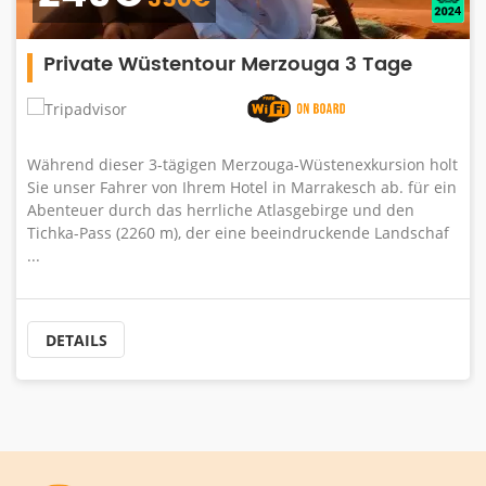
350€
üstentour Merzouga 3 Tage
Ouarzazat
Oasis Fint
 3-tägigen Merzouga-Wüstenexkursion holt
r von Ihrem Hotel in Marrakesch ab. für ein
Ouarzazate ist 
 das herrliche Atlasgebirge und den
Erde, mitten in
60 m), der eine beeindruckende Landschaf
einer Vielzahl 
sind wie atemb
schneebedeckte 
DETAILS