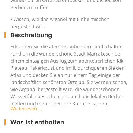
wunderbaren Ortes zu entdecken und die lokalen
Berber zu treffen
• Wissen, wie das Arganöl mit Einheimischen
hergestellt wird
Beschreibung
Erkunden Sie die atemberaubenden Landschaften
rund um die wunderschöne Stadt Marrakesch bei
einem eintägigen Ausflug zum abenteuerlichen Kik-
Plateau, Takerkoust und Imlil, durchqueren Sie den
Atlas und decken Sie an nur einem Tag einige der
landschaftlich schönsten Orte ab. Sie werden sehen,
wie Arganöl hergestellt wird, die wunderschönen
Wasserfälle besuchen und auch die lokalen Berber
treffen und mehr über ihre Kultur erfahren.
Weiterlesen ...
Treffen Sie den professionellen Fahrer entweder von
Was ist enthalten
Ihrer Unterkunft oder von einem Treffpunkt aus,
steigen Sie in ein komfortables und klimatisiertes