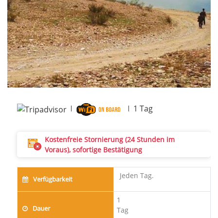
Next
1
Tag
Kostenfreie Stornierung (24 Stunden im
Voraus), sofortige Bestätigung
Jeden Tag.
Verfügbarkeit
1
Dauer
Tag