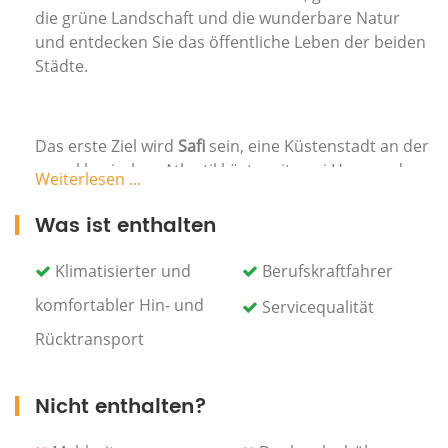
die grüne Landschaft und die wunderbare Natur
und entdecken Sie das öffentliche Leben der beiden
Städte.
Das erste Ziel wird
Safi
sein, eine Küstenstadt an der
marokkanischen Atlantikküste mit zwei Herzen, dem
Weiterlesen ...
alten und dem neuen Safi. Die Altstadt ist eine
attraktive Entwicklung, ideal zum Stöbern in den
Was ist enthalten
Porzellanläden, die sehr erschwingliche Preise für
ein Souvenir anbieten.
Klimatisierter und
Berufskraftfahrer
komfortabler Hin- und
Außerdem besuchen Sie die Uferpromenade, die auf
Servicequalität
dieser Reise einen Besuch wert ist, und es gibt auch
Rücktransport
die Küstenschlösser, den Palast des Meeres, die
Festung "Qishla", das Töpferviertel, das
Nationalmuseum für Keramik, das Minarett. von der
Nicht enthalten?
Großen Moschee und Tajin Safi, berühmt für seinen