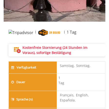
1
Tag
Kostenfreie Stornierung (24 Stunden im
Voraus), sofortige Bestätigung
Samstag,
Sonntag.
Verfügbarkeit
1
Dauer
Tag
Français,
English,
Sprache (n)
Española.