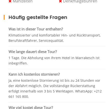
Arbeitsplatz. Sie können auch entlang der
Mahlzeiten
Denkmalgebühren
Hauptstraße der Stadt spazieren und die
Hauptmärkte besuchen und mehr Einblicke in ihre
Häufig gestellte Fragen
Herstellung erhalten.
Die „Rue du Socco“ gibt Ihnen nicht nur die
Was ist in dieser Tour enthalten?
Möglichkeit, handgefertigte Keramikprodukte zu
Klimatisierter und komfortabler Hin- und Rücktransport,
kaufen, sondern vermittelt Ihnen auch ein besseres
Berufskraftfahrer, Servicequalität.
Verständnis der Kultur und Geschichte, ohne die
Bilder und Erinnerungen zu vergessen, die ein Leben
Wie lange dauert diese Tour?
lang halten werden.
1 Tage. Die Abholung von Ihrem Hotel in Marrakesch ist
inbegriffen.
Sie können einen Blick auf die portugiesische
Kathedrale werfen, obwohl das Gebäude selbst noch
Kann ich kostenlos stornieren?
unvollständig ist, verzaubert die Kathedrale ihre
Ja, eine kostenlose Stornierung ist bis zu 24 Stunden vor
Besucher.
der Abfahrt möglich. Die vollständige Rückerstattung
erfolgt innerhalb von 3 bis 5 Werktagen. WhatsApp: +212
Nach diesem aufregenden Besuch fahren wir in die
661 165 800.
Stadt
Oualidia
und ihren wunderschönen Strand.
Unterwegs genießen wir die abwechslungsreichen
Wie viel kostet diese Tour?