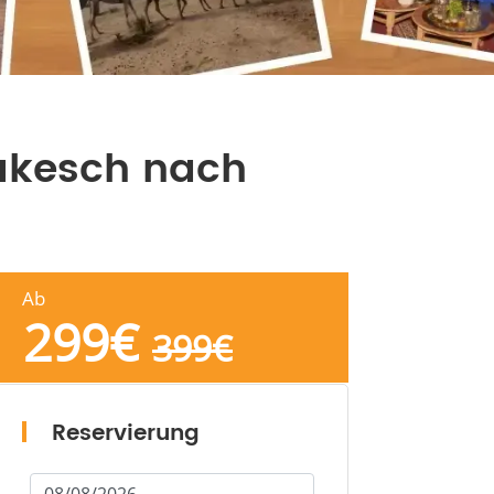
akesch nach
Ab
299
€
399
€
Reservierung