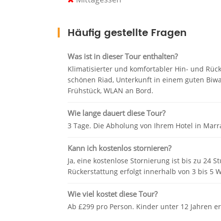
Wüstenlagers mitten in der Sahara laus
Sonnenuntergang von der Spitze einer h
Häufig gestellte Fragen
einem Nomadenzelt zu verbringen.
Tag 3: Merzouga - Midelt - ifran - Fez
Was ist in dieser Tour enthalten?
Klimatisierter und komfortabler Hin- und Rück
Unsere Kamele bringen uns zurück nach 
schönen Riad, Unterkunft in einem guten Biwak
und faszinierendsten Städte der Welt fahre
Frühstück, WLAN an Bord.
bekannt, da es hoch oben im Atlasgebirge 
Wie lange dauert diese Tour?
Es ist möglich, dass Sie in Ifrane einen O
3 Tage. Die Abholung von Ihrem Hotel in Marra
oder es ist einfacher (je nach Zeitplan), 
wunderschöne marokkanische Route im La
Kann ich kostenlos stornieren?
Fotografieren und eine atemberaubende 
Ja, eine kostenlose Stornierung ist bis zu 24 
Rückerstattung erfolgt innerhalb von 3 bis 5
Unser modernes, klimatisiertes Fahrzeug
sehen Sie eine Reihe dramatischer Schlu
Wie viel kostet diese Tour?
erstaunlicher Oasen im Tafilalt. Hier seh
Ab £299 pro Person. Kinder unter 12 Jahren e
Palmen, die an den Seiten und am Boden
Sehenswürdigkeiten der rosafarbenen go