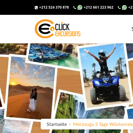
+212 524 370 878
+212 661 223 962
+2
Startseite
Merzouga 3 Tage Wüstenreis