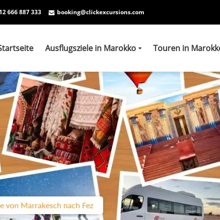
12 666 887 333
booking@clickexcursions.com
Startseite
Ausflugsziele in Marokko
Touren in Marokk
e von Marrakesch nach Fez