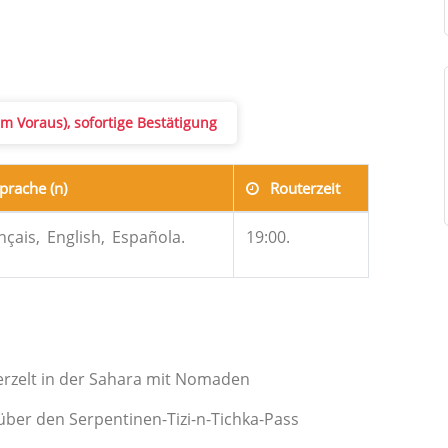
m Voraus), sofortige Bestätigung
prache (n)
Routerzeit
nçais,
English,
Española.
19:00.
berzelt in der Sahara mit Nomaden
über den Serpentinen-Tizi-n-Tichka-Pass