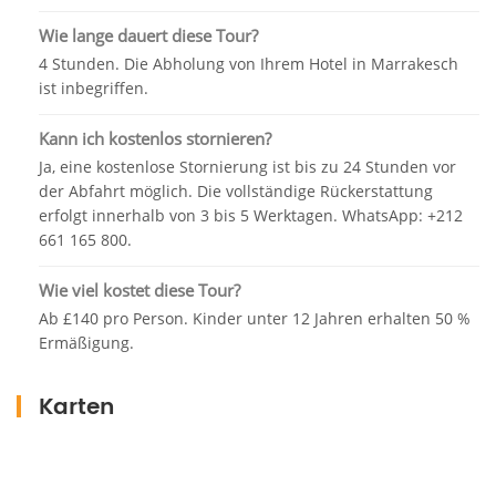
werden die gesamte Besatzung kennenlernen kostet
uns eine Tour durch den Himmel, frische Luft,
Wie lange dauert diese Tour?
langsames Atmen, Panoramablick, Aufnahmen, die
4 Stunden. Die Abholung von Ihrem Hotel in Marrakesch
wir nur im Kino sehen, wir werden es alle durch den
ist inbegriffen.
fliegenden Luftballon sehen, davor, wenn wir mit der
Crew sprechen und das ganze Team, wir werden
Kann ich kostenlos stornieren?
viele Klarstellungen und Anweisungen haben, die wir
Ja, eine kostenlose Stornierung ist bis zu 24 Stunden vor
alle befolgen müssen, und wir werden unter
der Abfahrt möglich. Die vollständige Rückerstattung
Sicherheit stehen, die unsere Gesundheit sichern
erfolgt innerhalb von 3 bis 5 Werktagen. WhatsApp: +212
wird, und wir werden unsere Erfahrung mit dem
661 165 800.
Kapitän beginnen, der unsere Reise in den Himmel
Wie viel kostet diese Tour?
nach den Klarstellungen führen wird und sehen Sie
die Geschichte des Teams und ihre Erfahrung seit
Ab £140 pro Person. Kinder unter 12 Jahren erhalten 50 %
Ermäßigung.
mehr als 15 Jahren.
Stellen Sie sich diese Szene vor, die Sie sehen
Karten
werden, nachdem Sie sich zum fliegenden Luftballon
erhoben haben, um einen Himmel zu sehen, der
langsam scheint und Sie anhalten oder sich mit