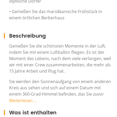
idyllische Dörfer
• Genießen Sie das marokkanische Frühstück in
einem örtlichen Berberhaus
Beschreibung
Genießen Sie die schönsten Momente in der Luft,
indem Sie mit einem Luftballon fliegen. Es ist der
Moment des Lebens, nach dem viele verlangen, weil
wir mit einer Crew zusammenarbeiten, die mehr als
15 Jahre Arbeit und Flug hat.
Sie werden den Sonnenaufgang von einem anderen
Kreis aus sehen und sich auf einem Datum mit
einem 360-Grad-Himmel befinden, das Sie zuvor
noch nicht auf diese Weise gesehen haben, und wir
Weiterlesen ...
werden Ihnen alle Sicherheitsbedürfnisse mit einer
Was ist enthalten
langjährigen Crew zur Verfügung stellen, die Sie