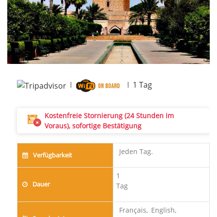
1
Tag
Kostenfreie Stornierung (24 Stunden im
Voraus), sofortige Bestätigung
Jeden Tag.
Verfügbarkeit
1
Dauer
Tag
Français,
English,