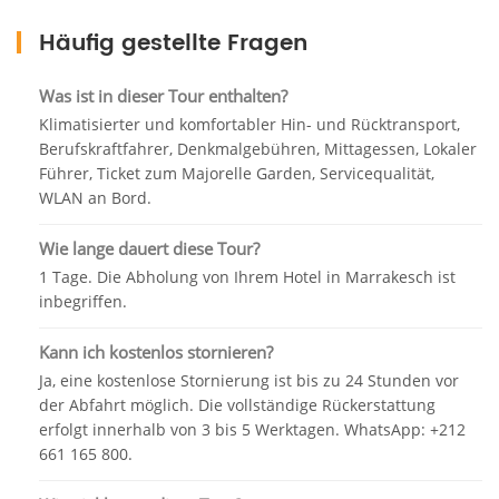
Nach dem Start setzen Sie den Besuch der Gärten
von Marrakesch fort. Ein Besuch der Menara-Gärten
Häufig gestellte Fragen
und ihres berühmten Hauses bietet Ihnen eine
atemberaubende Landschaft und es ist Zeit, eine
Was ist in dieser Tour enthalten?
Auszeit in der Nähe des Stadtzentrums zu nehmen.
Klimatisierter und komfortabler Hin- und Rücktransport,
Führen Sie es dann zum Majorelle Blue Garden,
Berufskraftfahrer, Denkmalgebühren, Mittagessen, Lokaler
einem künstlerischen Garten in Marrakesch und
Führer, Ticket zum Majorelle Garden, Servicequalität,
einer der meistbesuchten Sehenswürdigkeiten in
WLAN an Bord.
Marokko. Genießen Sie die vierzig Jahre des Friedens
der Kunst, um diesen Garten zu schaffen und durch
Wie lange dauert diese Tour?
seine hübschen Blumen zu spazieren.
1 Tage. Die Abholung von Ihrem Hotel in Marrakesch ist
inbegriffen.
Beenden Sie die Tour gegen 17.30 Uhr, um unseren
Fahrer zu treffen, der Sie freundlich empfängt.
Kann ich kostenlos stornieren?
Nehmen Sie dann die Straße zurück nach Agadir,
Ja, eine kostenlose Stornierung ist bis zu 24 Stunden vor
während Sie die Straßen des Atlasgebirges
der Abfahrt möglich. Die vollständige Rückerstattung
bewundern und einen unvergesslichen Moment
erfolgt innerhalb von 3 bis 5 Werktagen. WhatsApp: +212
hinter sich lassen. Die Ankunft am frühen Abend in
661 165 800.
Agadir.