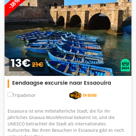
-28%
249€
350€
Private Wüstentour Merzouga 3 Tage
Während dieser 3-tägigen Merzouga-Wüstenexkursion holt
Sie unser Fahrer von Ihrem Hotel in Marrakesch ab. für ein
Abenteuer durch das herrliche Atlasgebirge und den
Tichka-Pass (2260 m), der eine beeindruckende Landschaf