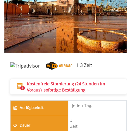
Next
3
Zeit
Kostenfreie Stornierung (24 Stunden im
Voraus), sofortige Bestätigung
Jeden Tag.
Verfügbarkeit
3
Dauer
Zeit