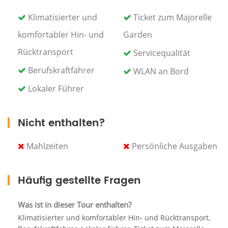
Museen. Über 15 exklusive Vogelarten in Nordafrika
Klimatisierter und
Ticket zum Majorelle
sind hier zu finden. Setzen Sie die Tour mit einem
Besuch des Gartens und der historischen Zisterne
komfortabler Hin- und
Garden
von Menara fort, einer berühmten Sommerresidenz
Rücktransport
Servicequalität
von Sultan Abderrahmane, die seit hundert Jahren
ein Königreich in Marokko ist. Das Gebiet ist von
Berufskraftfahrer
WLAN an Bord
Obstgärten und Olivenhainen umgeben.
Lokaler Führer
Und bevor Sie zu Ihrem Hotel zurückkehren, haben
Sie die Möglichkeit, die ältesten, berühmtesten,
Nicht enthalten?
historischen Stadtmauern und Tore von Marrakesch
zu besichtigen.
Mahlzeiten
Persönliche Ausgaben
Häufig gestellte Fragen
Was ist in dieser Tour enthalten?
Klimatisierter und komfortabler Hin- und Rücktransport,