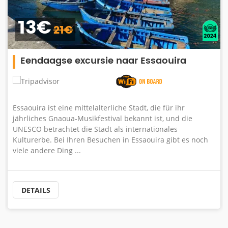
249€
350€
Private Wüstentour Merzouga 3 Tage
Während dieser 3-tägigen Merzouga-Wüstenexkursion holt
Sie unser Fahrer von Ihrem Hotel in Marrakesch ab. für ein
Abenteuer durch das herrliche Atlasgebirge und den
Tichka-Pass (2260 m), der eine beeindruckende Landschaf
...
DETAILS