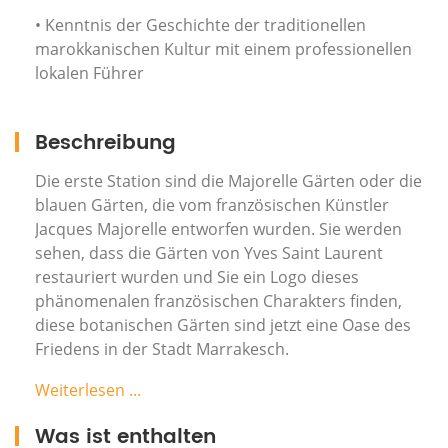
• Kenntnis der Geschichte der traditionellen
marokkanischen Kultur mit einem professionellen
lokalen Führer
Beschreibung
Die erste Station sind die Majorelle Gärten oder die
blauen Gärten, die vom französischen Künstler
Jacques Majorelle entworfen wurden. Sie werden
sehen, dass die Gärten von Yves Saint Laurent
restauriert wurden und Sie ein Logo dieses
phänomenalen französischen Charakters finden,
diese botanischen Gärten sind jetzt eine Oase des
Friedens in der Stadt Marrakesch.
Dieser herrliche tropische Garten befindet sich in
Weiterlesen ...
Springbrunnen, Pools, Bambuswäldern, Kakteen
Was ist enthalten
und einer fabelhaften Sammlung in privaten