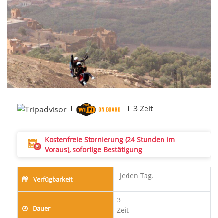
Next
3
Zeit
Kostenfreie Stornierung (24 Stunden im
Voraus), sofortige Bestätigung
Jeden Tag.
Verfügbarkeit
3
Dauer
Zeit