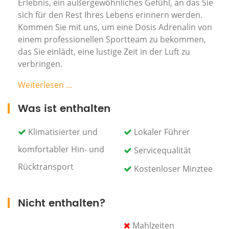
Erlebnis, ein außergewöhnliches Gefühl, an das Sie
sich für den Rest Ihres Lebens erinnern werden.
Kommen Sie mit uns, um eine Dosis Adrenalin von
einem professionellen Sportteam zu bekommen,
das Sie einlädt, eine lustige Zeit in der Luft zu
verbringen.
Weiterlesen ...
Die Erfahrung führt Sie zu einer Gruppe von
Was ist enthalten
Aussichten vom Himmel, wie dem Atlasgebirge,
Toubkal Akkerkour und dem Lalla Takerkoust Dam.
Klimatisierter und
Lokaler Führer
komfortabler Hin- und
Servicequalität
Rücktransport
Kostenloser Minztee
Fahren Sie nach Akerkor, dem Ort, an dem Sie die
Piloten finden, die Ihnen die Details des Abenteuers
erklären, bevor Sie sich auf den Weg zu dem Erlebnis
Nicht enthalten?
machen.
Mahlzeiten