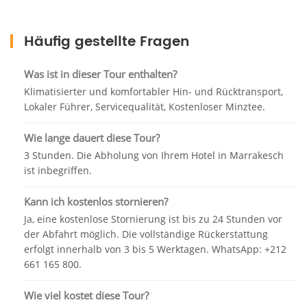
Sie machen professionelle Fotos und Videos, die
Häufig gestellte Fragen
Ihnen nach der Landung in Erinnerung bleiben. Vor
dem Mittagessen findet eine Teestunde (inklusive)
statt.
Was ist in dieser Tour enthalten?
Klimatisierter und komfortabler Hin- und Rücktransport,
Lokaler Führer, Servicequalität, Kostenloser Minztee.
Und dann zurück nach Marrakesch mit
Wie lange dauert diese Tour?
unvergesslichen Erinnerungen.
3 Stunden. Die Abholung von Ihrem Hotel in Marrakesch
ist inbegriffen.
Kann ich kostenlos stornieren?
Ja, eine kostenlose Stornierung ist bis zu 24 Stunden vor
der Abfahrt möglich. Die vollständige Rückerstattung
erfolgt innerhalb von 3 bis 5 Werktagen. WhatsApp: +212
661 165 800.
Wie viel kostet diese Tour?